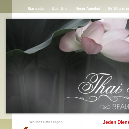
Startseite
Über Uns
Unser Angebot
Ihr Weg zu u
Jeden Diens
Wellness-Massagen