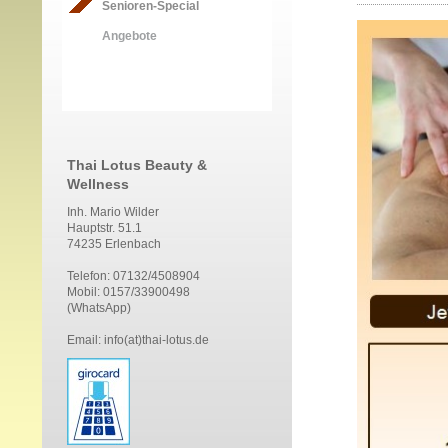
Senioren-Special
Angebote
Thai Lotus Beauty &
Wellness
Inh. Mario Wilder
Hauptstr. 51.1
74235 Erlenbach
Telefon: 07132/4508904
Mobil: 0157/33900498
(WhatsApp)
Email: info(at)thai-lotus.de