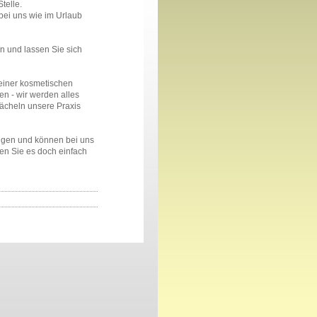
elle .
bei uns wie im Urlaub
in und lassen Sie sich
einer kosmetischen
n - wir werden alles
Lächeln unsere Praxis
ngen und können bei uns
ren Sie es doch einfach