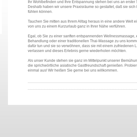
Ihr Wohlbefinden und Ihre Entspannung stehen bei uns an erster St
Deshalb haben wir unsere Praxisräume so gestaltet, daß sie sich 
fühlen können.
Tauchen Sie mitten aus Ihrem Alltag heraus in eine andere Welt e
von uns zu einem Kurzurlaub ganz in Ihrer Nähe verführen.
Egal, ob Sie zu einer sanften entspannenden Wellnessmassage, 
Behandlung oder einer traditionellen Thai-Massage zu uns komme
dafür tun und sie so verwöhnen, dass sie mit einem zufriedenen 
verlassen und dieses Erlebnis gerne wiederholen möchten.
Als unser Kunde stehen sie ganz im Mittelpunkt unserer Bemühu
die sprichwörtliche asiatische Gastfreundschaft genießen. Probie
einmal aus! Wir heißen Sie gerne bei uns willkommen.